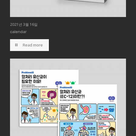
2021년 3월 16일
calendar
Read more