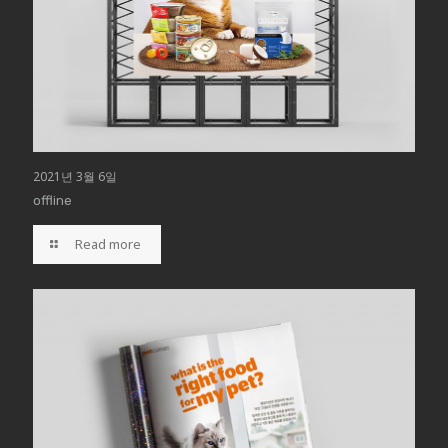
2021년 3월 6일
offline
Read more