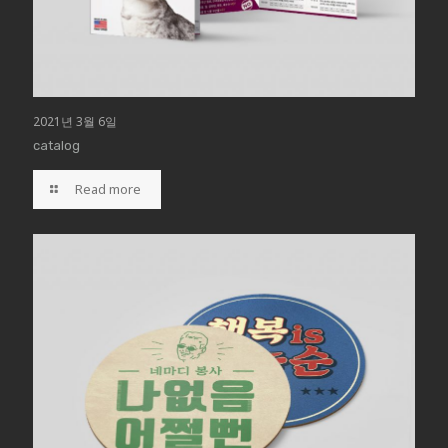
2021년 3월 6일
catalog
Read more