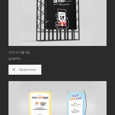
2021년 3월 6일
graphic
Read more