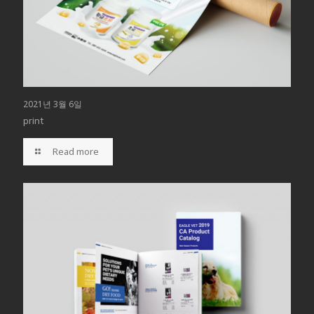
2021년 3월 6일
print
Read more