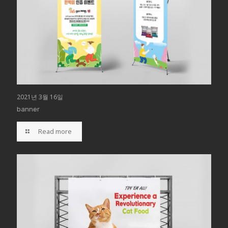
2021년 3월 16일
banner
Read more