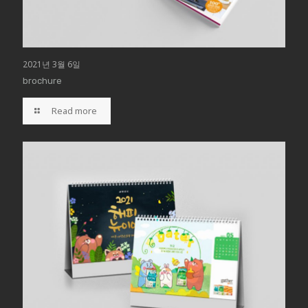
2021년 3월 6일
brochure
Read more