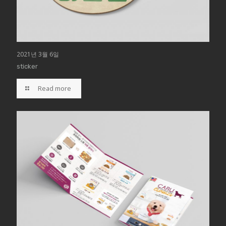
2021년 3월 6일
sticker
Read more