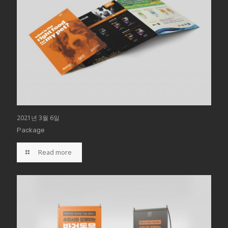
2021년 3월 6일
Package
Read more