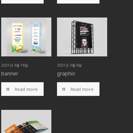
2021년 3월 16일
2021년 3월 6일
banner
graphic
Read more
Read more