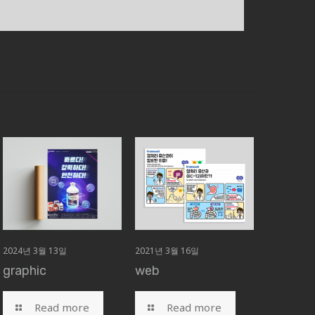
2024년 3월 13일
2021년 3월 16일
graphic
web
Read more
Read more